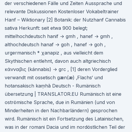
der verschiedenen Fälle und Zeiten Aussprache und
relevante Diskussionen Kostenloser Vokabeltrainer
Hanf – Wiktionary [2] Botanik: der Nutzhanf Cannabis
sativa Herkunft: seit etwa 900 belegt;
mittelhochdeutsch hanif → gmh , hanef → gmh ,
althochdeutsch hanaf → goh , hanef → goh ,
urgermanisch * χanapiz , aus vielleicht dem
Skythischen entlehnt, davon auch altgriechisch
κάνναβις (kánnabis) → grc , [1] deren Vorderglied
verwandt mit ossetisch gæn(æ) ‚Flachs‘ und
hotansakisch kaṃhā Deutsch - Rumänisch
übersetzung | TRANSLATOR.EU Rumänisch ist eine
oströmische Sprache, due in Rumänien (und von
Minderheiten in den Nachbarländern) gesprochen
wird. Rumänisch ist ein Fortsetzung des Latainischen,
was in der romani Dacia und im nordöstlichen Teil der