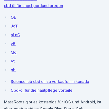
cbd öl für angst portland oregon
OE
JoT
aLnC
vB
Mo
Vt
pb
Science lab cbd oil zu verkaufen in kanada
Cbd-öl für die hautpflege vorteile
MassRoots gibt es kostenlos für iOS und Android, ist
aber noch nicht im Google Play Store. Geh