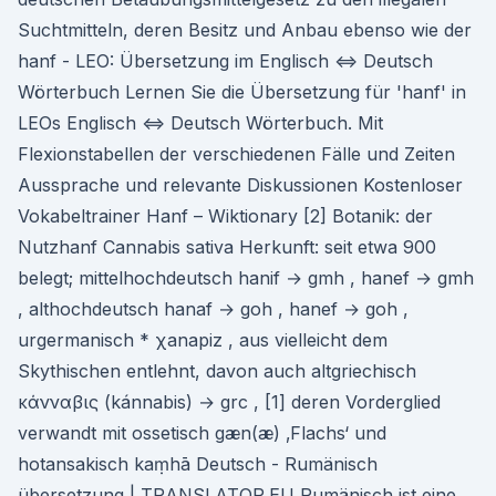
Suchtmitteln, deren Besitz und Anbau ebenso wie der
hanf - LEO: Übersetzung im Englisch ⇔ Deutsch
Wörterbuch Lernen Sie die Übersetzung für 'hanf' in
LEOs Englisch ⇔ Deutsch Wörterbuch. Mit
Flexionstabellen der verschiedenen Fälle und Zeiten
Aussprache und relevante Diskussionen Kostenloser
Vokabeltrainer Hanf – Wiktionary [2] Botanik: der
Nutzhanf Cannabis sativa Herkunft: seit etwa 900
belegt; mittelhochdeutsch hanif → gmh , hanef → gmh
, althochdeutsch hanaf → goh , hanef → goh ,
urgermanisch * χanapiz , aus vielleicht dem
Skythischen entlehnt, davon auch altgriechisch
κάνναβις (kánnabis) → grc , [1] deren Vorderglied
verwandt mit ossetisch gæn(æ) ‚Flachs‘ und
hotansakisch kaṃhā Deutsch - Rumänisch
übersetzung | TRANSLATOR.EU Rumänisch ist eine