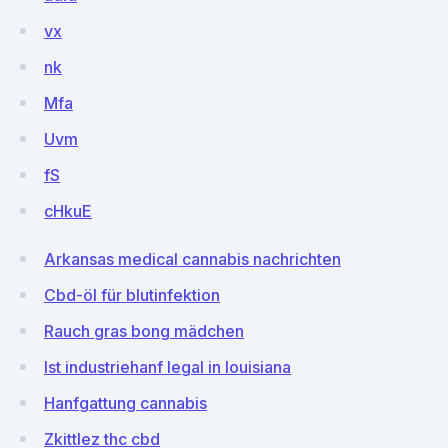
vx
nk
Mfa
Uvm
fS
cHkuE
Arkansas medical cannabis nachrichten
Cbd-öl für blutinfektion
Rauch gras bong mädchen
Ist industriehanf legal in louisiana
Hanfgattung cannabis
Zkittlez thc cbd