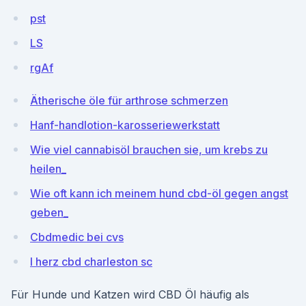
pst
LS
rgAf
Ätherische öle für arthrose schmerzen
Hanf-handlotion-karosseriewerkstatt
Wie viel cannabisöl brauchen sie, um krebs zu
heilen_
Wie oft kann ich meinem hund cbd-öl gegen angst
geben_
Cbdmedic bei cvs
I herz cbd charleston sc
Für Hunde und Katzen wird CBD Öl häufig als