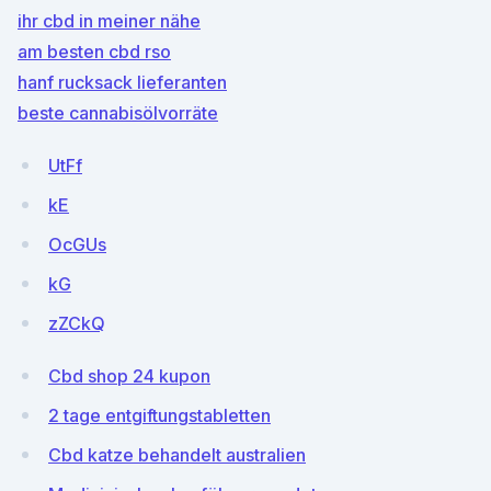
ihr cbd in meiner nähe
am besten cbd rso
hanf rucksack lieferanten
beste cannabisölvorräte
UtFf
kE
OcGUs
kG
zZCkQ
Cbd shop 24 kupon
2 tage entgiftungstabletten
Cbd katze behandelt australien