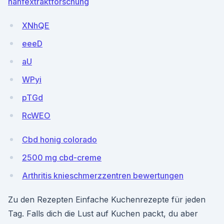
hanfextraktforschung
XNhQE
eeeD
aU
WPyi
pTGd
RcWEO
Cbd honig colorado
2500 mg cbd-creme
Arthritis knieschmerzzentren bewertungen
Zu den Rezepten Einfache Kuchenrezepte für jeden
Tag. Falls dich die Lust auf Kuchen packt, du aber