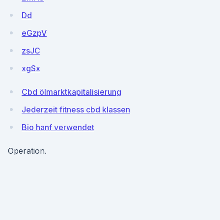
Dd
eGzpV
zsJC
xgSx
Cbd ölmarktkapitalisierung
Jederzeit fitness cbd klassen
Bio hanf verwendet
Operation.