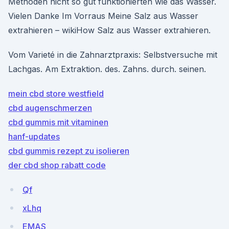
Methoden nicht so gut funktionierten wie das Wasser.
Vielen Danke Im Vorraus Meine Salz aus Wasser
extrahieren – wikiHow Salz aus Wasser extrahieren.
Vom Varieté in die Zahnarztpraxis: Selbstversuche mit
Lachgas. Am Extraktion. des. Zahns. durch. seinen.
mein cbd store westfield
cbd augenschmerzen
cbd gummis mit vitaminen
hanf-updates
cbd gummis rezept zu isolieren
der cbd shop rabatt code
Qf
xLhq
EMAS