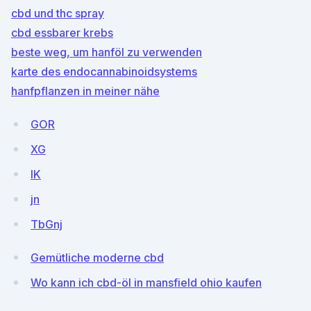
cbd und thc spray
cbd essbarer krebs
beste weg, um hanföl zu verwenden
karte des endocannabinoidsystems
hanfpflanzen in meiner nähe
GOR
XG
IK
jn
TbGnj
Gemütliche moderne cbd
Wo kann ich cbd-öl in mansfield ohio kaufen