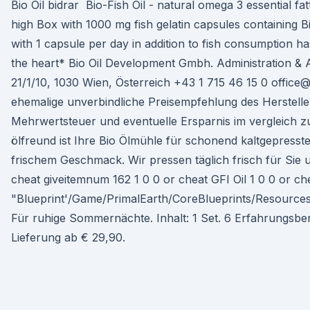
Bio Oil bidrar Bio-Fish Oil - natural omega 3 essential fat
high Box with 1000 mg fish gelatin capsules containing Bi
with 1 capsule per day in addition to fish consumption has
the heart* Bio Oil Development Gmbh. Administration & 
21/1/10, 1030 Wien, Österreich +43 1 715 46 15 0 office@
ehemalige unverbindliche Preisempfehlung des Hersteller
Mehrwertsteuer und eventuelle Ersparnis im vergleich z
ölfreund ist Ihre Bio Ölmühle für schonend kaltgepresste 
frischem Geschmack. Wir pressen täglich frisch für Si
cheat giveitemnum 162 1 0 0 or cheat GFI Oil 1 0 0 or ch
"Blueprint'/Game/PrimalEarth/CoreBlueprints/Resources
Für ruhige Sommernächte. Inhalt: 1 Set. 6 Erfahrungsber
Lieferung ab € 29,90.