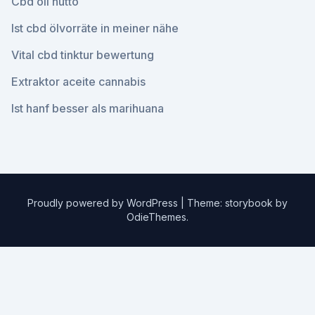
Cbd oil hutto
Ist cbd ölvorräte in meiner nähe
Vital cbd tinktur bewertung
Extraktor aceite cannabis
Ist hanf besser als marihuana
Proudly powered by WordPress
|
Theme: storybook by
OdieThemes
.