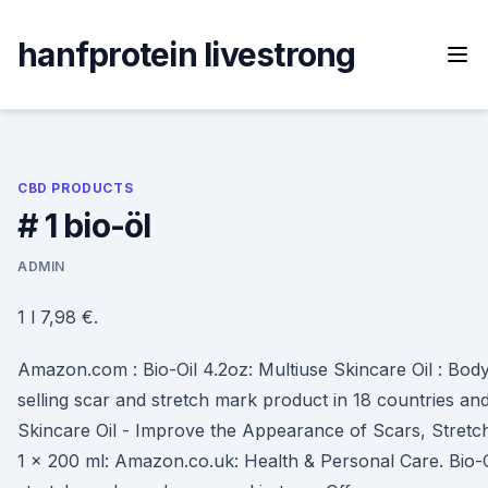
Skip
to
hanfprotein livestrong
content
CBD PRODUCTS
# 1 bio-öl
ADMIN
1 l 7,98 €.
Amazon.com : Bio-Oil 4.2oz: Multiuse Skincare Oil : Body
selling scar and stretch mark product in 18 countries an
Skincare Oil - Improve the Appearance of Scars, Stretc
1 x 200 ml: Amazon.co.uk: Health & Personal Care. Bio-O