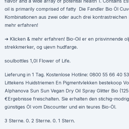
flavor and a wide array of potential health 1. Contains Es
oil is primarily comprised of fatty Die Fandler Bio Öl C
Kombinationen aus zwei oder auch drei kontrastreichen 
mehr erfahren!
➔ Klicken & mehr erfahren! Bio-Oil er en prisvinnende ol
strekkmerker, og ujevn hudfarge.
soulbottles 1,0l Flower of Life.
Lieferung in 1 Tag. Kostenlose Hotline: 0800 55 66 40 53
Littekens Huidstriemen En Pigmentvlekken bestekoop V
Alphanova Sun Sun Vegan Dry Oil Spray Glitter Bio (125m
€Ergebnisse freischalten. Sie erhalten den stichig-modrig
günstiges Öl vom Discounter und ein teures Bio-Öl.
3 Sterne. 0. 2 Sterne. 0. 1 Stern.