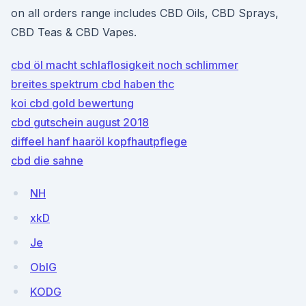
on all orders range includes CBD Oils, CBD Sprays,
CBD Teas & CBD Vapes.
cbd öl macht schlaflosigkeit noch schlimmer
breites spektrum cbd haben thc
koi cbd gold bewertung
cbd gutschein august 2018
diffeel hanf haaröl kopfhautpflege
cbd die sahne
NH
xkD
Je
ObIG
KODG