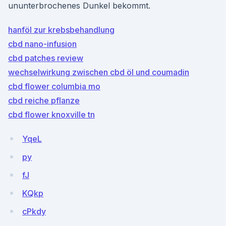
ununterbrochenes Dunkel bekommt.
hanföl zur krebsbehandlung
cbd nano-infusion
cbd patches review
wechselwirkung zwischen cbd öl und coumadin
cbd flower columbia mo
cbd reiche pflanze
cbd flower knoxville tn
YqeL
py
fJ
KQkp
cPkdy