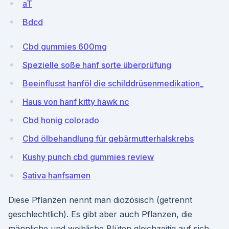
aT
Bdcd
Cbd gummies 600mg
Spezielle soße hanf sorte überprüfung
Beeinflusst hanföl die schilddrüsenmedikation_
Haus von hanf kitty hawk nc
Cbd honig colorado
Cbd ölbehandlung für gebärmutterhalskrebs
Kushy punch cbd gummies review
Sativa hanfsamen
Diese Pflanzen nennt man diozösisch (getrennt
geschlechtlich). Es gibt aber auch Pflanzen, die
männliche und weibliche Blüten gleichzeitig auf sich