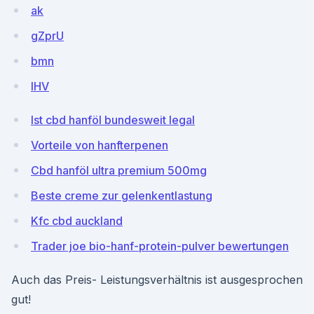
ak
gZprU
bmn
lHV
Ist cbd hanföl bundesweit legal
Vorteile von hanfterpenen
Cbd hanföl ultra premium 500mg
Beste creme zur gelenkentlastung
Kfc cbd auckland
Trader joe bio-hanf-protein-pulver bewertungen
Auch das Preis- Leistungsverhältnis ist ausgesprochen
gut!