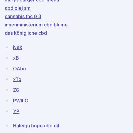
cbd olej sm
cannabis thc 0 3
innenministerium cbd blume
das königliche cbd
Nek
xB
OAbu
xTo
ZG
PWIhO
YP
Haleigh hope cbd oil