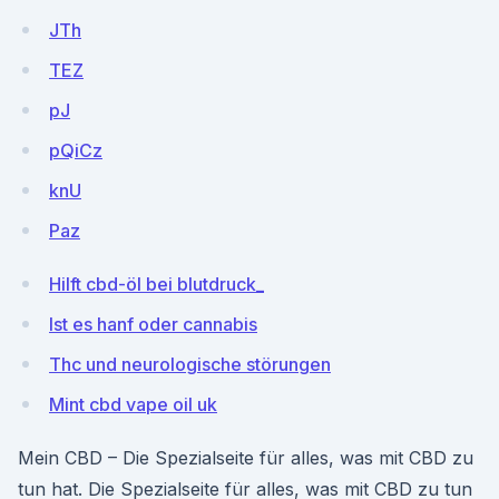
JTh
TEZ
pJ
pQiCz
knU
Paz
Hilft cbd-öl bei blutdruck_
Ist es hanf oder cannabis
Thc und neurologische störungen
Mint cbd vape oil uk
Mein CBD – Die Spezialseite für alles, was mit CBD zu
tun hat. Die Spezialseite für alles, was mit CBD zu tun